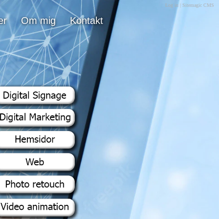
Log in
|
Sitemagic CMS
er
Om mig
Kontakt